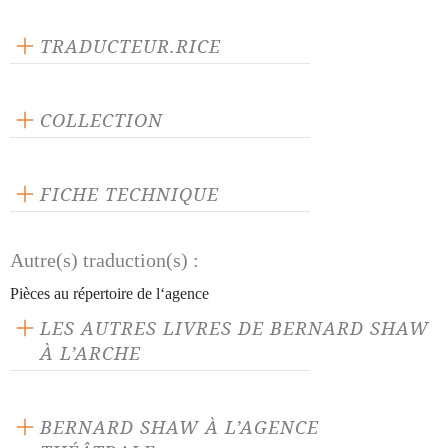
TRADUCTEUR.RICE
Robert Soulat
COLLECTION
Scène ouverte
FICHE TECHNIQUE
Publié en 2002
Autre(s) traduction(s) :
96 pages
Prix : 10.00 €
Pièces au répertoire de l‘agence
Langue source : anglais
LES AUTRES LIVRES DE BERNARD SHAW
ISBN : 9782851815088
À L’ARCHE
BERNARD SHAW À L’AGENCE