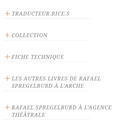
TRADUCTEUR.RICE.S
Marcial Di Fonzo Bo
Guillermo Pisani
COLLECTION
Scène ouverte
FICHE TECHNIQUE
Publié en 2009
144 pages
LES AUTRES LIVRES DE RAFAEL
Prix : 15.00 €
SPREGELBURD À L’ARCHE
Langue source : espagnol
ISBN : 9782851817136
RAFAEL SPREGELBURD À L’AGENCE
THÉÂTRALE
Bizarra
Buenos Aires