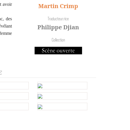
t avoir
Martin Crimp
Traducteur.rice
ac, des
Philippe Djian
révélant
e femme
Collection
E