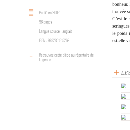
bonheur. 
trouvée su
Publié en 2002
C’est le 
96 pages
seringues.
Langue source : anglais
le poids 
ISBN : 9782851815262
est-elle 
Retrouvez cette pièce au répertoire de
l‘agence
LE