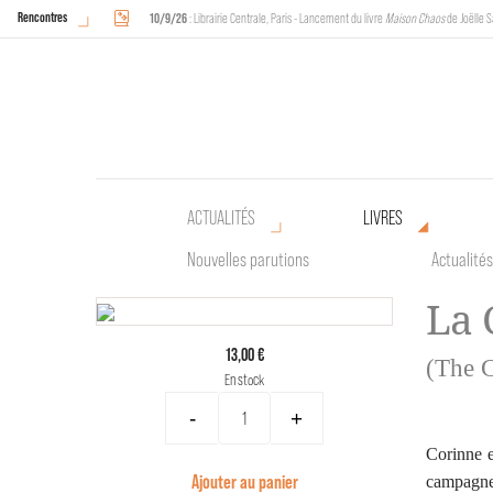
Rencontres
10/9/26
: Librairie Centrale, Paris - Lancement du livre
Maison Chaos
de Joëlle S
18/9/26
au
20/9/26
: Halles de Schaerbeek, Bruxelles - L'Arche sera présente 
ACTUALITÉS
LIVRES
Nouvelles parutions
Actualités
La
13,00 €
(The 
En stock
-
+
Corinne e
Ajouter au panier
campagne