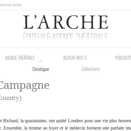
ambi avec l'autrice.
au Poetik Bazar tout le weekend !
AGENCE THÉÂTRALE
AUTEUR•RICE•S
PODCAST
Catalogue
Collections
 Campagne
Country)
t Richard, la quarantaine, ont quitté Londres pour une vie plus heureu
. Ensemble, la femme au foyer et le médecin forment une parfaite i