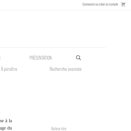
Connexion ou créer un compte
S
PRÉSENTATION
À paraître
Recherche avancée
se à la
mage du
Auteur.rice