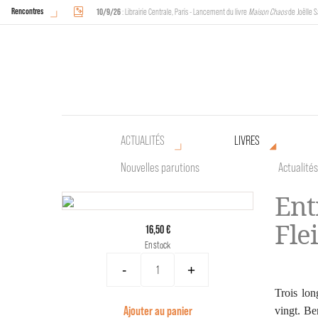
Rencontres
10/9/26
: Librairie Centrale, Paris - Lancement du livre
Maison Chaos
de Joëlle S
18/9/26
au
20/9/26
: Halles de Schaerbeek, Bruxelles - L'Arche sera présente 
ACTUALITÉS
LIVRES
Nouvelles parutions
Actualités
Ent
Fle
16,50 €
En stock
-
+
Trois lon
Ajouter au panier
vingt. Be