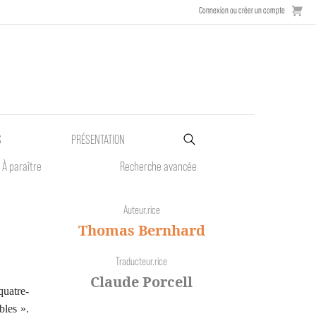
Connexion ou créer un compte
S
PRÉSENTATION
À paraître
Recherche avancée
Auteur.rice
Thomas Bernhard
Traducteur.rice
Claude Porcell
quatre-
bles ».