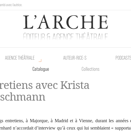
ambi avec l'autrice.
au Poetik Bazar tout le weekend !
AGENCE THÉÂTRALE
AUTEUR•RICE•S
PODCAST
Catalogue
Collections
retiens avec Krista
ischmann
gs entretiens, à Majorque, à Madrid et à Vienne, durant les années 
rnhard n’accordait d’interview qu’à ceux qui lui semblaient « supporta