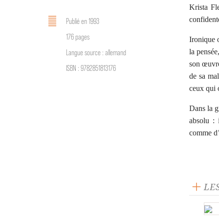
Krista Fl
confident
Publié en 1993
176 pages
Ironique 
la pensée
Langue source : allemand
son œuvre
ISBN : 9782851813176
de sa mal
ceux qui o
Dans la g
absolu : 
comme d’
LE