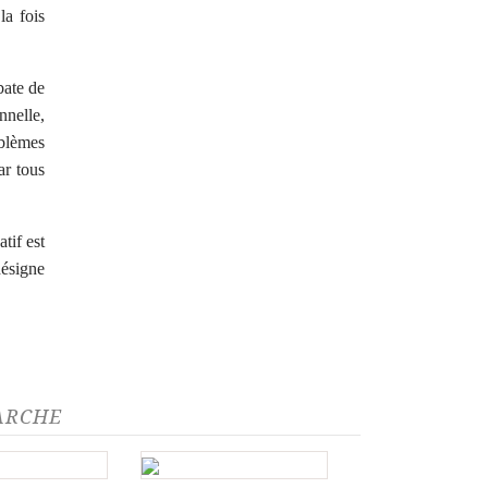
la fois
bate de
nnelle,
oblèmes
ar tous
tif est
désigne
ARCHE