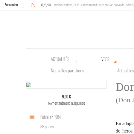
Rencontres
10/9/26
: Librairie Centrale, Paris - Lancement du livre
Maison Chaos
de Joëlle S
18/9/26
au
20/9/26
: Halles de Schaerbeek, Bruxelles - L'Arche sera présente 
ACTUALITÉS
LIVRES
Nouvelles parutions
Actualités
Do
9,00 €
(Don 
Momentanément indisponible
Publié en 1984
En adapta
88 pages
de héros 