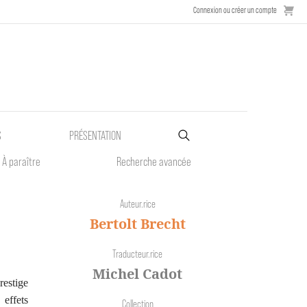
Connexion ou créer un compte
S
PRÉSENTATION
À paraître
Recherche avancée
Auteur.rice
Bertolt Brecht
Traducteur.rice
Michel Cadot
restige
 effets
Collection