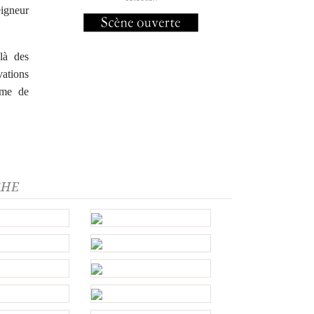
eigneur
elà des
vations
ame de
CHE