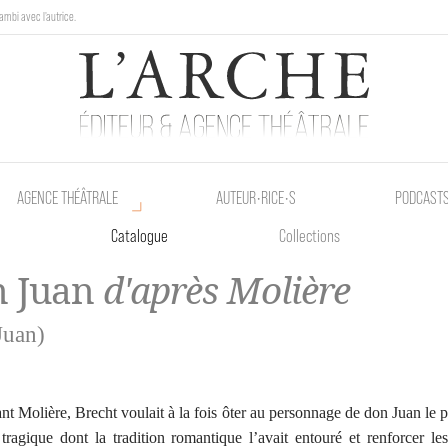
ambi avec l'autrice.
au Poetik Bazar tout le weekend !
AGENCE THÉÂTRALE
AUTEUR•RICE•S
PODCAST
Catalogue
Collections
n Juan
d'après Molière
Juan)
nt Molière, Brecht voulait à la fois ôter au personnage de don Juan le p
tragique dont la tradition romantique l’avait entouré et renforcer les