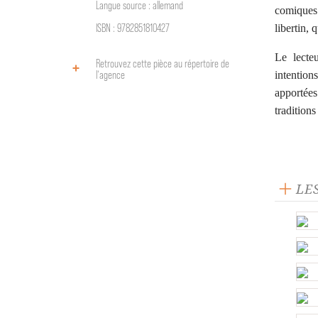
Langue source : allemand
comiques 
ISBN : 9782851810427
libertin, 
Le lecte
Retrouvez cette pièce au répertoire de
l‘agence
intention
apporté
traditions
LE