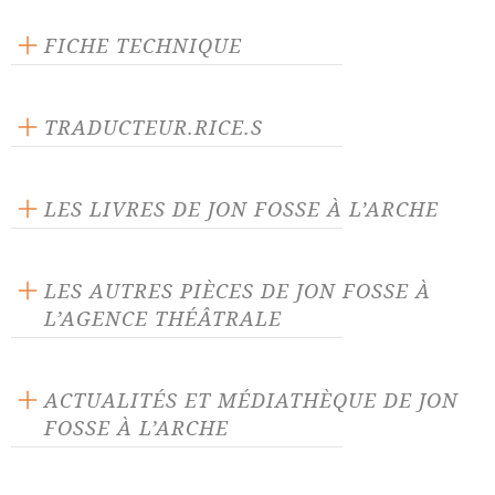
FICHE TECHNIQUE
Éditeur : L'Arche
Langue source : norvégien
TRADUCTEUR.RICE.S
Nombre de personnages masculins : 2
Gabriel Dufay
Nombre de personnages féminins : 1
Camilla Bouchet
LES LIVRES DE JON FOSSE À L’ARCHE
LES AUTRES PIÈCES DE JON FOSSE À
L’AGENCE THÉÂTRALE
Andromaque
Ces yeux
ACTUALITÉS ET MÉDIATHÈQUE DE JON
FOSSE À L’ARCHE
Dors mon petit enfant
Et jamais nous ne serons
séparés
ACTUALITÉ 09/10/24