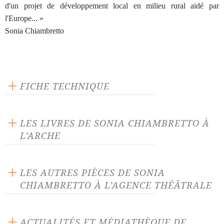
d'un projet de développement local en milieu rural aidé par
l'Europe... »
Sonia Chiambretto
FICHE TECHNIQUE
Éditeur : Actes Sud-Papiers
Langue source : français
LES LIVRES DE SONIA CHIAMBRETTO À
L’ARCHE
LES AUTRES PIÈCES DE SONIA
CHIAMBRETTO À L’AGENCE THÉÂTRALE
CHTO (interdit aux moins
Chutes Frontières (zéro
de 15 ans)
ACTUALITÉS ET MÉDIATHÈQUE DE
gravité)