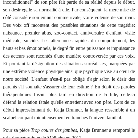
inconditionnel" de son père fait partie de sa réalité depuis le début,
son désir égale sa normalité à elle. Par conséquent, la mère mise de
côté considère son enfant comme rivale, voire voleuse de son mari.
Des voix off racontent des possibles situations de cette tragédie:
naissance, premier abus, zoo-contact, anniversaire d'enfant, visite
médicale, suicide. Les alternances rapides du comportement, les
hauts et bas émotionnels, le degré fin entre puissance et impuissance
des acteurs sont racontés d'une manière controversée par ces voix.
Et pourtant la désignation des situations surréalistes, marquées par
une extrême violence physique ainsi que psychique vise au cœur de
notre société. L'enfant n'est-il pas obligé d'agir selon le désir des
parents s'il souhaite s'assurer de leur estime ? En dépit des paroles
thérapeutiques fusant plus tard en direction de la fille, celle-ci
défend la relation fatale qu'elle entretient avec son père. Lors de ce
début impressionnant de Katja Brunner, la langue ressemble à un
scalpel coupant minutieusement en tranches l'univers familial.
Pour sa pièce
Trop courte des jambes
, Katja Brunner a remporté le
prix dramaturgique de Mülheim en 2013.