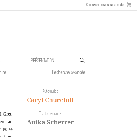
Connexion ou créer un compte
S
PRÉSENTATION
oire
Recherche avancée
Auteur.rice
Caryl Churchill
Traducteur.rice
l Gret,
Anika Scherrer
ent au
gues se
ant en