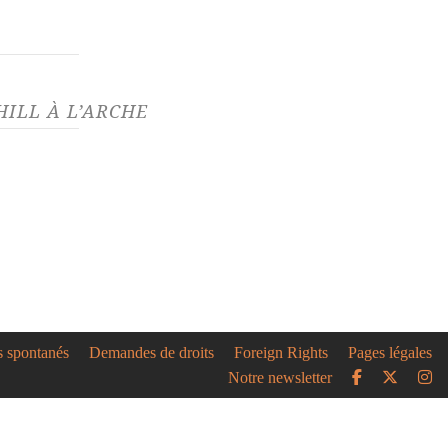
ILL À L’ARCHE
01/20
chill, Fabrice
et Roland
fennig en triple sortie
 le 10 janvier 2020
ombaient des animaux et
ces, de Caryl Churchill,
s spontanés
Demandes de droits
Foreign Rights
Pages légales
Notre newsletter