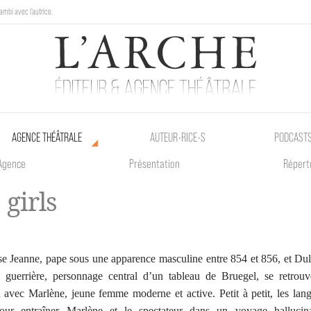
ambi avec l'autrice.
au Poetik Bazar tout le weekend !
AGENCE THÉÂTRALE
AUTEUR•RICE•S
PODCAST
Agence
Présentation
Répert
 girls
e Jeanne, pape sous une apparence masculine entre 854 et 856, et Dul
 guerrière, personnage central d’un tableau de Bruegel, se retrouv
t avec Marlène, jeune femme moderne et active. Petit à petit, les lan
pour entraîner Marlène et le spectateur dans un voyage hallucin