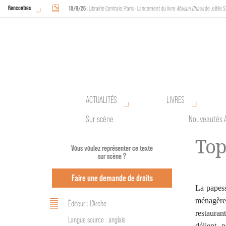
Rencontres
10/9/26
: Librairie Centrale, Paris - Lancement du livre
Maison Chaos
de Joëlle S
18/9/26
au
20/9/26
: Halles de Schaerbeek, Bruxelles - L'Arche sera présente 
ACTUALITÉS
LIVRES
Sur scène
Nouveautés 
Top
Vous voulez représenter ce texte
sur scène ?
Faire une demande de droits
La papess
ménagère
Éditeur : L'Arche
restauran
Langue source : anglais
délient 