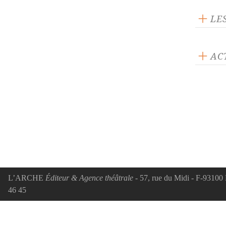
LE
AC
ACTUA
Retr
202
Réci
essa
édito
L’ARCHE
Éditeur & Agence théâtrale
- 57, rue du Midi - F-93100 
46 45