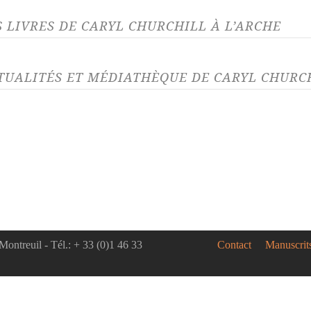
S LIVRES DE CARYL CHURCHILL À L’ARCHE
TUALITÉS ET MÉDIATHÈQUE DE CARYL CHURCH
LITÉ 30/10/20
ACTUALITÉ 08/
ouvez toutes nos parutions
Caryl Chur
0 !
Melquiot 
Schimmelp
ts, poèmes, pièces de théâtre et
à L'Arche
is composent notre programme
Du ciel t
rial 2020 ; téléchargez notre...
autres piè
collection...
Montreuil - Tél.: + 33 (0)1 46 33
Contact
Manuscrit