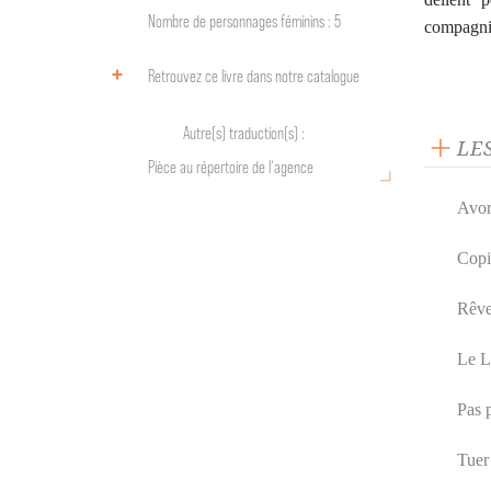
Nombre de personnages féminins : 5
compagnie
Retrouvez ce livre dans notre catalogue
Autre(s) traduction(s) :
LE
Pièce au répertoire de l‘agence
Avor
Copi
Rêve
Le L
Pas 
Tuer