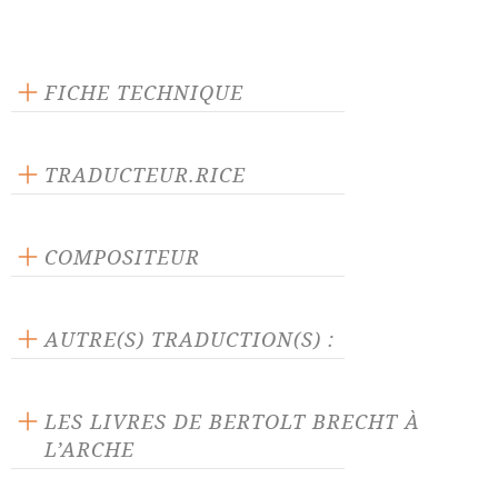
FICHE TECHNIQUE
Éditeur : L'Arche
Langue source : allemand
TRADUCTEUR.RICE
Nombre de personnages masculins : 22
Bernard Lortholary
Nombre de personnages féminins : 8
COMPOSITEUR
Hanns Eisler
AUTRE(S) TRADUCTION(S) :
La pièce traduite par :
Michel Habart
LES LIVRES DE BERTOLT BRECHT À
L’ARCHE