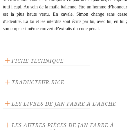
tutti i capi. Au sein de la mafia italienne, être un homme d\'honneur
est la plus haute vertu. En cavale, Simon change sans cesse
d\'identité. La loi et les interdits sont écrits par lui, avec lui, en lui ;
son corps est même couvert d\'extraits du code pénal.
FICHE TECHNIQUE
Éditeur : L'Arche
Langue source : néerlandais
TRADUCTEUR.RICE
Nombre de personnages masculins : 1
Michèle Deghilage
LES LIVRES DE JAN FABRE À L’ARCHE
LES AUTRES PIÈCES DE JAN FABRE À