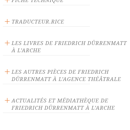
FICHE TECHNIQUE
Texte inédit
Langue source : allemand
TRADUCTEUR.RICE
Nombre de personnages masculins : 4
Walter Weideli
Nombre de personnages féminins : 4
LES LIVRES DE FRIEDRICH DÜRRENMATT
À L’ARCHE
LES AUTRES PIÈCES DE FRIEDRICH
DÜRRENMATT À L’AGENCE THÉÂTRALE
Achterloo
Frank V, comédie d'une
ACTUALITÉS ET MÉDIATHÈQUE DE
banque privée
FRIEDRICH DÜRRENMATT À L’ARCHE
Hercule et les écuries
La Panne, pièce
d'Augias
radiophonique
ACTUALITÉ 12/05/20
Sortie de nos premiers livres