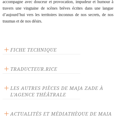
accompagne avec douceur et provocation, impudeur et humour à
travers une vingtaine de scènes brèves écrites dans une langue
d’aujourd’hui vers les territoires inconnus de nos secrets, de nos
traumas et de nos désirs.
FICHE TECHNIQUE
Texte inédit
Langue source : allemand
TRADUCTEUR.RICE
Nombre de personnages masculins : 3
Dominik Manns
Nombre de personnages féminins : 3
LES AUTRES PIÈCES DE MAJA ZADE À
L’AGENCE THÉÂTRALE
Changer
Genre
ACTUALITÉS ET MÉDIATHÈQUE DE MAJA