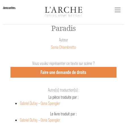
Rencontres
Paradis
Auteur
Sonia Chiambretto
Vous voulez représenter ce texte sur scène ?
Faire une demande de droits
Autre(s) traduction(s) :
La pièce traduite par :
Gabriel Dufay
-
Oona Spengler
Le livre traduit par :
Gabriel Dufay
-
Oona Spengler