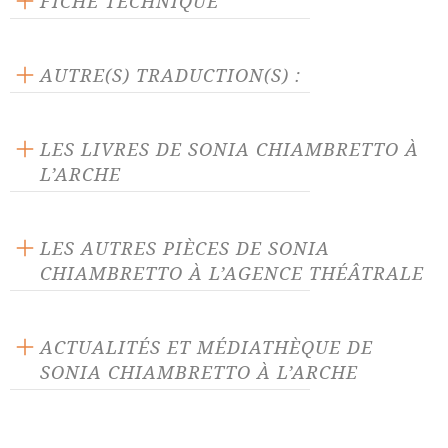
FICHE TECHNIQUE
Texte inédit
Langue source : français
AUTRE(S) TRADUCTION(S) :
Distribution ouverte
La pièce traduite par :
Gabriel Dufay
-
Oona Spengler
LES LIVRES DE SONIA CHIAMBRETTO À
Le livre traduit par :
Gabriel Dufay
-
Oona Spengler
L’ARCHE
LES AUTRES PIÈCES DE SONIA
CHIAMBRETTO À L’AGENCE THÉÂTRALE
CHTO (interdit aux moins
Chutes Frontières (zéro
de 15 ans)
ACTUALITÉS ET MÉDIATHÈQUE DE
gravité)
SONIA CHIAMBRETTO À L’ARCHE
Douze soeurs slovaques
Etat civil
ACTUALITÉ 06/03/23
Gratte-ciel
La Taïga court
Nos événements du mois de