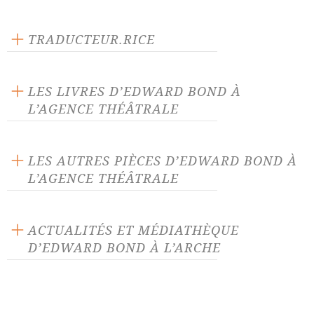
Texte inédit
Langue source : anglais
TRADUCTEUR.RICE
Nombre de personnages masculins : 8
Michel Vittoz
Nombre de personnages féminins : 2
LES LIVRES D’EDWARD BOND À
L’AGENCE THÉÂTRALE
LES AUTRES PIÈCES D’EDWARD BOND À
L’AGENCE THÉÂTRALE
Au petit matin
Auprès de la mer intérieure
ACTUALITÉS ET MÉDIATHÈQUE
D’EDWARD BOND À L’ARCHE
Bingo, scènes d'argent et de
Black mass
mort
ACTUALITÉ 04/03/24
Café
Chaise
Edward Bond est décédé