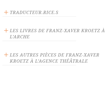
Éditeur : VLB éditeur
Langue source : allemand
TRADUCTEUR.RICE.S
Nombre de personnages masculins : 3
Alain Fournier
Nombre de personnages féminins : 1
Marie-Elisabeth Morf
LES LIVRES DE FRANZ-XAVER KROETZ À
L’ARCHE
LES AUTRES PIÈCES DE FRANZ-XAVER
KROETZ À L’AGENCE THÉÂTRALE
Bilan
Concert à la carte
Haute-Autriche
La Chair empoisonnée
La Mort de Noël, requiem
Le Sang de Michi
bavarois