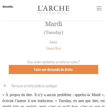
Rencontres
Mardi
(Tuesday)
Auteur
Edward Bond
Vous voulez représenter ce texte sur scène ?
Faire une demande de droits
Retrouvez ce texte publié au catalogue
« À propos du titre. Il n’y a aucun problème : appelez-la Mardi »,
écrivait l’auteur à son traducteur. « Tuesday, en tant que titre, est
plutôt laid en anglais, mais c’est ce qu’il faut, c’est ce que je