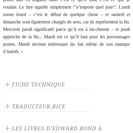
voulais. Le titre signifie simplement \"n’importe quel jour\". Lundi
sonne lourd – c’est le début de quelque chose – et samedi et
dimanche sont également chargés de sens, car ils représentent la fin.
Mercredi paraît significatif parce qu’il est à mi-chemin – et jeudi
approche de la fin... Mardi est ce qu’il faut pour les personnages
jeunes. Mardi devient intéressant du fait même de son manque
d’intérêt. »
FICHE TECHNIQUE
Éditeur : L'Arche
Langue source : anglais
TRADUCTEUR.RICE
Nombre de personnages masculins : 2
Jérôme Hankins
Nombre de personnages féminins : 1
LES LIVRES D’EDWARD BOND À