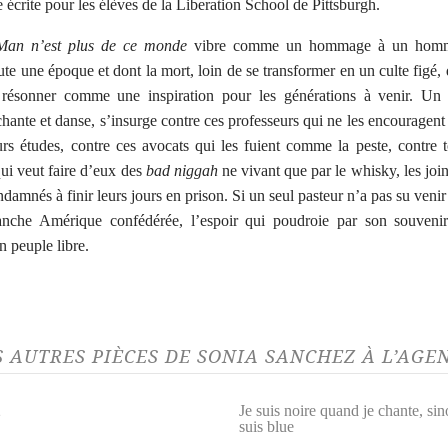
 écrite pour les élèves de la Liberation School de Pittsburgh.
an n’est plus de ce monde
vibre comme un hommage à un hom
oute une époque et dont la mort, loin de se transformer en un culte figé, 
e résonner comme une inspiration pour les générations à venir. Un
chante et danse, s’insurge contre ces professeurs qui ne les encouragent
eurs études, contre ces avocats qui les fuient comme la peste, contre 
ui veut faire d’eux des
bad niggah
ne vivant que par le whisky, les joint
ndamnés à finir leurs jours en prison. Si un seul pasteur n’a pas su venir
anche Amérique confédérée, l’espoir qui poudroie par son souvenir
n peuple libre.
S AUTRES PIÈCES DE SONIA SANCHEZ À L’AG
2
Je suis noire quand je chante, sin
suis blue