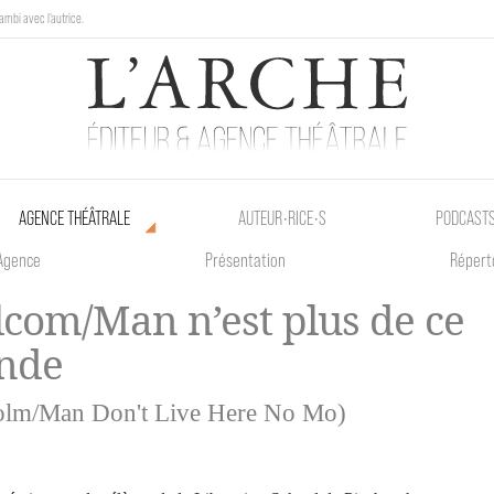
ambi avec l'autrice.
au Poetik Bazar tout le weekend !
AGENCE THÉÂTRALE
AUTEUR•RICE•S
PODCAST
Agence
Présentation
Répert
com/Man n’est plus de ce
nde
olm/Man Don't Live Here No Mo)