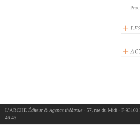
Proc
LE
AC
ACTUA
Le t
Une 
cont
faire
L’ARCHE
Éditeur & Agence théâtrale
- 57, rue du Midi - F-93100 
46 45
ACTUA