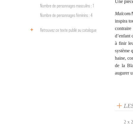
Une pièce
Nombre de personnages masculins : 1
Malcom/M
Nombre de personnages féminins : 4
inspira t
contrair
Retrouvez ce texte publié au catalogue
d’enfant 
à finir l
système q
haine, co
de la Bl
augurer u
LE
2 x 