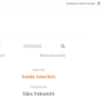
Connexion ou créer un compte
S
PRÉSENTATION
oire
Recherche avancée
Auteur.rice
Sonia Sanchez
Traducteur.rice
Sika Fakambi