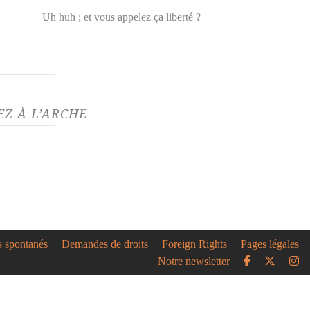
Uh huh ; et vous appelez ça liberté ?
Z À L’ARCHE
0/21
ène Larose-Truchon et
chez remportent de
x prix !
trices sont à l'honneur au
re, toutes nos félicitations
s spontanés
Demandes de droits
Foreign Rights
Pages légales
ène Larose-Truchon...
Notre newsletter
0/19