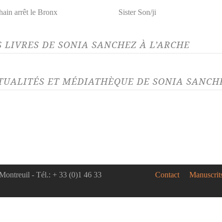
hain arrêt le Bronx
Sister Son/ji
S LIVRES DE SONIA SANCHEZ À L’ARCHE
TUALITÉS ET MÉDIATHÈQUE DE SONIA SANCHE
LITÉ 18/02/22
ACTUALITÉ 15/1
héâtre est politique !
Marie-Hél
Sonia San
sélection de pièces de théâtre
prestigieu
re l’oppression et le racisme pour
Nos deux au
 dialoguer l’autre avec...
mois d'octob
Montreuil - Tél.: + 33 (0)1 46 33
Contact
Manuscrit
! Marie-Hél
LITÉ 06/11/19
ACTUALITÉ 18/1