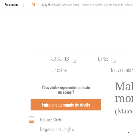
Rencontres
10/9/26
: Librairie Centrale, Paris - Lancement du livre
Maison Chaos
de Joëlle S
18/9/26
au
20/9/26
: Halles de Schaerbeek, Bruxelles - L'Arche sera présente 
ACTUALITÉS
LIVRES
Sur scène
Nouveautés 
Mal
Vous voulez représenter ce texte
sur scène ?
mo
Faire une demande de droits
(Malc
Éditeur : L'Arche
Langue source : anglais