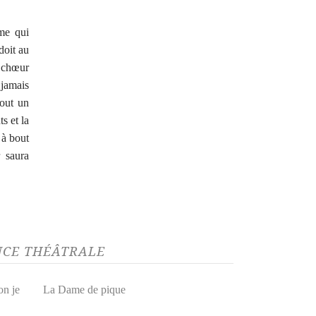
me qui
doit au
 chœur
 jamais
tout un
s et la
 à bout
 saura
ENCE THÉÂTRALE
on je
La Dame de pique