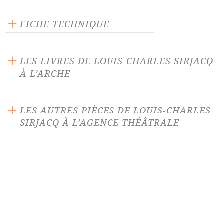
FICHE TECHNIQUE
Éditeur : L'Arche
Langue source : français
LES LIVRES DE LOUIS-CHARLES SIRJACQ
Nombre de personnages masculins : 2
À L’ARCHE
Nombre de personnages féminins : 1
LES AUTRES PIÈCES DE LOUIS-CHARLES
SIRJACQ À L’AGENCE THÉÂTRALE
Des fakirs, des momies et
Madame on meurt ici
Maman