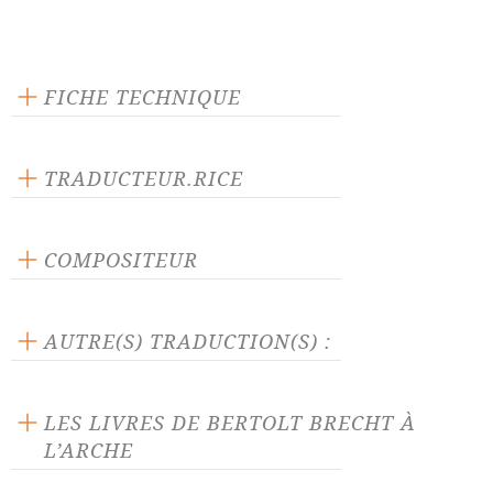
FICHE TECHNIQUE
Texte inédit
Langue source : allemand
TRADUCTEUR.RICE
Nombre de personnages masculins : 10
Renée Wentzig
Nombre de personnages féminins : 1
COMPOSITEUR
Paul Dessau
AUTRE(S) TRADUCTION(S) :
La pièce traduite par :
Geneviève Besson
-
Benno Serreau
LES LIVRES DE BERTOLT BRECHT À
L’ARCHE