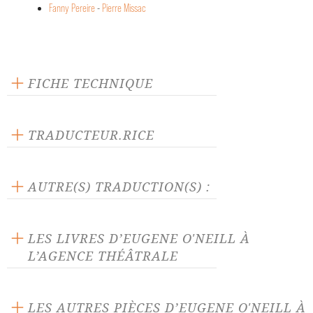
Fanny Pereire
-
Pierre Missac
FICHE TECHNIQUE
Texte inédit
Langue source : anglais
TRADUCTEUR.RICE
Nombre de personnages masculins : 5
Catherine Lepront
Nombre de personnages féminins : 3
AUTRE(S) TRADUCTION(S) :
La pièce traduite par :
Fanny Pereire
-
Pierre Missac
LES LIVRES D’EUGENE O'NEILL À
L’AGENCE THÉÂTRALE
LES AUTRES PIÈCES D’EUGENE O'NEILL À