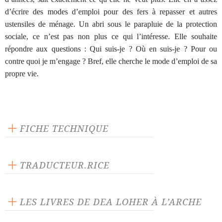
d’écrire des modes d’emploi pour des fers à repasser et autres
ustensiles de ménage. Un abri sous le parapluie de la protection
sociale, ce n’est pas non plus ce qui l’intéresse. Elle souhaite
répondre aux questions : Qui suis-je ? Où en suis-je ? Pour ou
contre quoi je m’engage ? Bref, elle cherche le mode d’emploi de sa
propre vie.
FICHE TECHNIQUE
Éditeur : L'Arche
Langue source : allemand
TRADUCTEUR.RICE
Nombre de personnages masculins : 5
Laurent Muhleisen
Nombre de personnages féminins : 3
LES LIVRES DE DEA LOHER À L’ARCHE