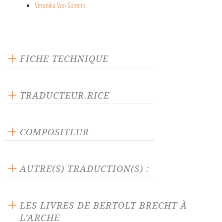
Veronika Von Schenk
FICHE TECHNIQUE
Éditeur : L'Arche
Langue source : allemand
TRADUCTEUR.RICE
Nombre de personnages masculins : 6
André Gisselbrecht
Nombre de personnages féminins : 6
COMPOSITEUR
Kurt Schwaenz
AUTRE(S) TRADUCTION(S) :
La pièce traduite par :
Veronika Von Schenk
LES LIVRES DE BERTOLT BRECHT À
L’ARCHE