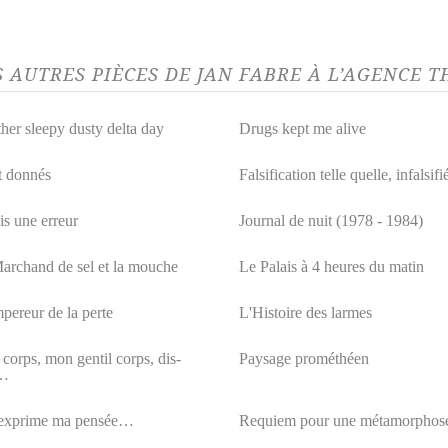
S AUTRES PIÈCES DE JAN FABRE À L’AGENCE 
her sleepy dusty delta day
Drugs kept me alive
t donnés
Falsification telle quelle, infalsifi
is une erreur
Journal de nuit (1978 - 1984)
archand de sel et la mouche
Le Palais à 4 heures du matin
pereur de la perte
L'Histoire des larmes
corps, mon gentil corps, dis-
Paysage prométhéen
…
exprime ma pensée…
Requiem pour une métamorphos