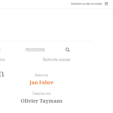
Connexion ou créer un compte
S
PRÉSENTATION
oire
Recherche avancée
n
Auteur.rice
Jan Fabre
Traducteur.rice
Olivier Taymans