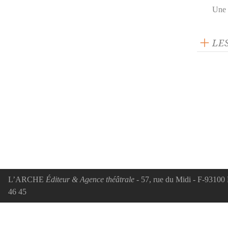
Une 
LE
L’ARCHE
Éditeur & Agence théâtrale
- 57, rue du Midi - F-93100 
46 45