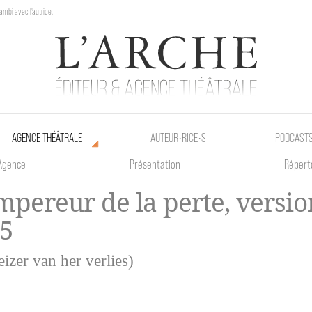
ambi avec l'autrice.
au Poetik Bazar tout le weekend !
AGENCE THÉÂTRALE
AUTEUR•RICE•S
PODCAST
Agence
Présentation
Répert
mpereur de la perte, versio
5
izer van her verlies)