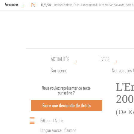
Rencontres
10/9/26
: Librairie Centrale, Paris - Lancement du livre
Maison Chaos
de Joëlle S
18/9/26
au
20/9/26
: Halles de Schaerbeek, Bruxelles - L'Arche sera présente 
ACTUALITÉS
LIVRES
Sur scène
Nouveautés 
L'E
Vous voulez représenter ce texte
sur scène ?
200
Faire une demande de droits
(De Ke
Éditeur : L'Arche
Langue source : flamand