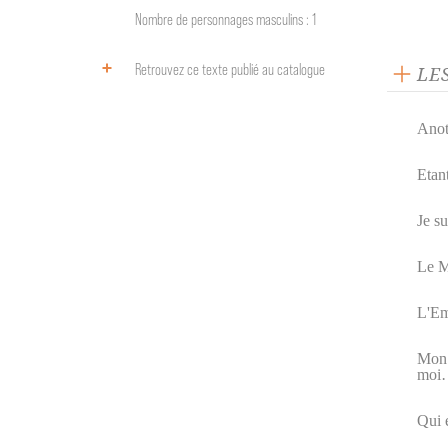
Nombre de personnages masculins : 1
Retrouvez ce texte publié au catalogue
LE
Anot
Etan
Je su
Le M
L'Em
Mon 
moi
Qui 