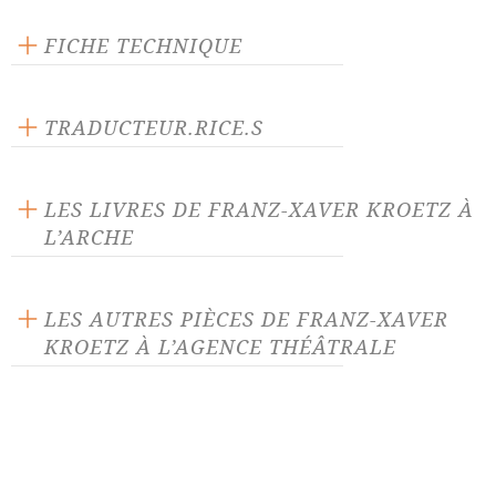
FICHE TECHNIQUE
Texte inédit
Langue source : allemand
TRADUCTEUR.RICE.S
Nombre de personnages masculins : 1
Jean-Luc Denis
Nombre de personnages féminins : 1
Marie-Elisabeth Morf
LES LIVRES DE FRANZ-XAVER KROETZ À
L’ARCHE
LES AUTRES PIÈCES DE FRANZ-XAVER
KROETZ À L’AGENCE THÉÂTRALE
Bilan
Concert à la carte
Haute-Autriche
La Chair empoisonnée