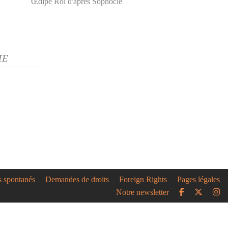
Œdipe Roi d'après Sophocle
HE
s spontanés
Demandes de droits
Foreign Rights
Pages légales
Notre newsletter