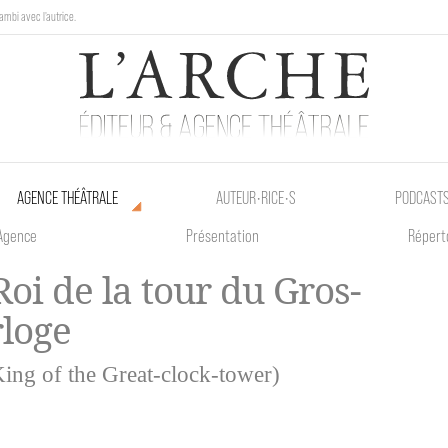
ambi avec l'autrice.
au Poetik Bazar tout le weekend !
AGENCE THÉÂTRALE
AUTEUR•RICE•S
PODCAST
Agence
Présentation
Répert
Roi de la tour du Gros-
loge
ing of the Great-clock-tower)