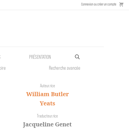
Connexion ou créer un compte
S
PRÉSENTATION
oire
Recherche avancée
Auteur.rice
William Butler
Yeats
Traducteur.rice
Jacqueline Genet