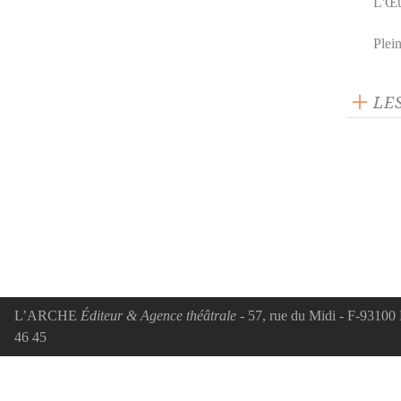
L'Œu
Plei
LE
L’ARCHE
Éditeur & Agence théâtrale
- 57, rue du Midi - F-93100 
46 45