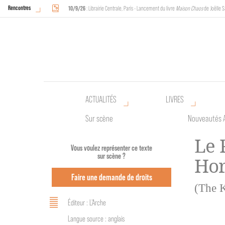
Rencontres
10/9/26
: Librairie Centrale, Paris - Lancement du livre
Maison Chaos
de Joëlle S
18/9/26
au
20/9/26
: Halles de Schaerbeek, Bruxelles - L'Arche sera présente 
ACTUALITÉS
LIVRES
Sur scène
Nouveautés 
Le 
Vous voulez représenter ce texte
sur scène ?
Hor
Faire une demande de droits
(The K
Éditeur : L'Arche
Langue source : anglais