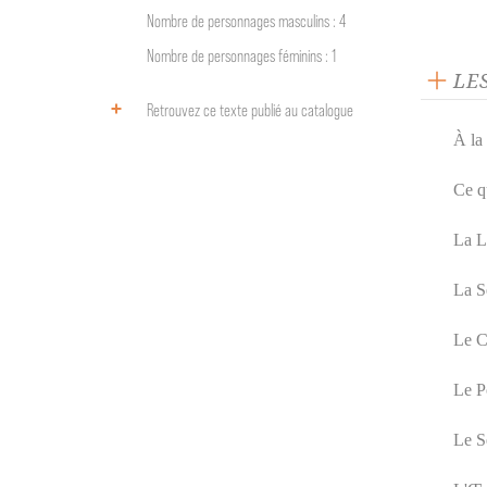
Nombre de personnages masculins : 4
Nombre de personnages féminins : 1
LE
Retrouvez ce texte publié au catalogue
À la 
Ce q
La L
La S
Le C
Le P
Le S