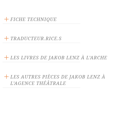
FICHE TECHNIQUE
Éditeur : L'Arche
Langue source : allemand
TRADUCTEUR.RICE.S
Nombre de personnages masculins : 6
Daniel Girard
Nombre de personnages féminins : 4
Joël Lefebvre
LES LIVRES DE JAKOB LENZ À L’ARCHE
LES AUTRES PIÈCES DE JAKOB LENZ À
L’AGENCE THÉÂTRALE
Le Précepteur ou les
Les Soldats, comédie
avantages de l'éducation
privée, comédie