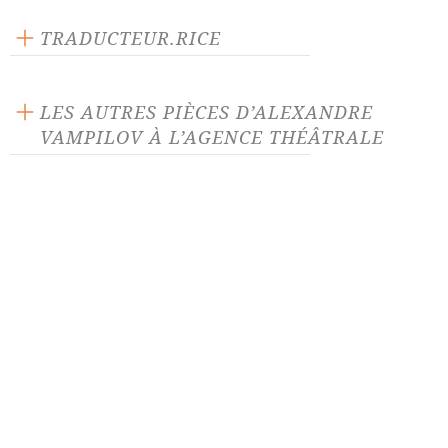
Texte inédit
Langue source : russe
TRADUCTEUR.RICE
Nombre de personnages masculins : 6
Marie-Christine Autant-Mathieu
Nombre de personnages féminins : 4
LES AUTRES PIÈCES D’ALEXANDRE
VAMPILOV À L’AGENCE THÉÂTRALE
Fenêtres sur plaine
La Chasse au canard