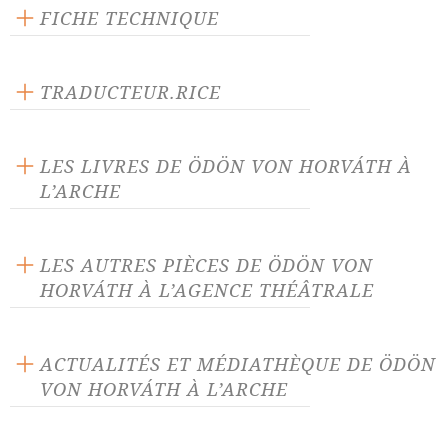
FICHE TECHNIQUE
Éditeur : L'Arche
Langue source : allemand
TRADUCTEUR.RICE
Nombre de personnages masculins : 11
André Gunthert
Nombre de personnages féminins : 3
LES LIVRES DE ÖDÖN VON HORVÁTH À
L’ARCHE
LES AUTRES PIÈCES DE ÖDÖN VON
HORVÁTH À L’AGENCE THÉÂTRALE
C'est le printemps !
Conte féérique original
ACTUALITÉS ET MÉDIATHÈQUE DE ÖDÖN
VON HORVÁTH À L’ARCHE
Dosa (fragments)
Elisabeth, beauté de
Thuringe
ACTUALITÉ 18/02/22