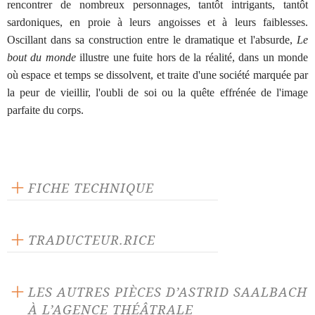
rencontrer de nombreux personnages, tantôt intrigants, tantôt
sardoniques, en proie à leurs angoisses et à leurs faiblesses.
Oscillant dans sa construction entre le dramatique et l'absurde,
Le
bout du monde
illustre une fuite hors de la réalité, dans un monde
où espace et temps se dissolvent, et traite d'une société marquée par
la peur de vieillir, l'oubli de soi ou la quête effrénée de l'image
parfaite du corps.
FICHE TECHNIQUE
Éditeur : Théâtrales
Langue source : danois
TRADUCTEUR.RICE
Nombre de personnages masculins : 2
Catherine Lise Dubost
Nombre de personnages féminins : 3
LES AUTRES PIÈCES D’ASTRID SAALBACH
À L’AGENCE THÉÂTRALE