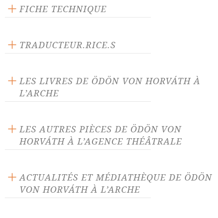
FICHE TECHNIQUE
Éditeur : L'Arche
Langue source : allemand
TRADUCTEUR.RICE.S
Nombre de personnages masculins : 5
Henri Christophe
Nombre de personnages féminins : 2
Bernard Kreiss
LES LIVRES DE ÖDÖN VON HORVÁTH À
L’ARCHE
LES AUTRES PIÈCES DE ÖDÖN VON
HORVÁTH À L’AGENCE THÉÂTRALE
C'est le printemps !
Conte féérique original
ACTUALITÉS ET MÉDIATHÈQUE DE ÖDÖN
VON HORVÁTH À L’ARCHE
Dosa (fragments)
Elisabeth, beauté de
Thuringe
ACTUALITÉ 18/02/22