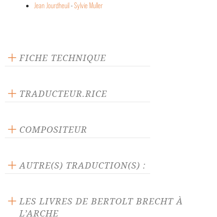
Jean Jourdheuil
-
Sylvie Muller
FICHE TECHNIQUE
Texte inédit
Langue source : allemand
TRADUCTEUR.RICE
Nombre de personnages masculins : 20
Armand Jacob
Nombre de personnages féminins : 1
COMPOSITEUR
Winfried Zilling
AUTRE(S) TRADUCTION(S) :
La pièce traduite par :
Jean Jourdheuil
-
Sylvie Muller
LES LIVRES DE BERTOLT BRECHT À
L’ARCHE