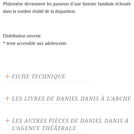
Philomène deviennent les passeurs d’une histoire familiale échouée
dans la sombre réalité de la disparition.
Distribution ouverte
* texte accessible aux adolescents
FICHE TECHNIQUE
Éditeur : L'Arche
Théâtre jeunesse
LES LIVRES DE DANIEL DANIS À L’ARCHE
Langue source : français
Nombre de personnages masculins : 1
LES AUTRES PIÈCES DE DANIEL DANIS À
Nombre de personnages féminins : 1
L’AGENCE THÉÂTRALE