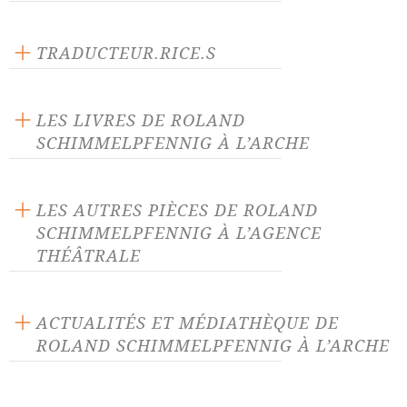
Éditeur : L'Arche
Langue source : allemand
TRADUCTEUR.RICE.S
Nombre de personnages masculins : 2
Bernard Chartreux
Nombre de personnages féminins : 3
Eberhard Spreng
LES LIVRES DE ROLAND
SCHIMMELPFENNIG À L’ARCHE
LES AUTRES PIÈCES DE ROLAND
SCHIMMELPFENNIG À L’AGENCE
THÉÂTRALE
Avant/Après
Fin et Commencement
ACTUALITÉS ET MÉDIATHÈQUE DE
ROLAND SCHIMMELPFENNIG À L’ARCHE
Greifswalder Strasse
Idoménée
ACTUALITÉ 15/06/22
Il y a longtemps c'était en
Je suis là
mai