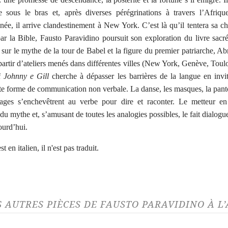
 sous le bras et, après diverses pérégrinations à travers l’Afriqu
née, il arrive clandestinement à New York. C’est là qu’il tentera sa ch
ar la Bible, Fausto Paravidino poursuit son exploration du livre sacr
t sur le mythe de la tour de Babel et la figure du premier patriarche, A
artir d’ateliers menés dans différentes villes (New York, Genève, Toul
i Johnny e Gill
cherche à dépasser les barrières de la langue en invi
te forme de communication non verbale. La danse, les masques, la pa
mages s’enchevêtrent au verbe pour dire et raconter. Le metteur en
du mythe et, s’amusant de toutes les analogies possibles, le fait dialogu
ourd’hui.
t en italien, il n'est pas traduit.
S AUTRES PIÈCES DE FAUSTO PARAVIDINO À 