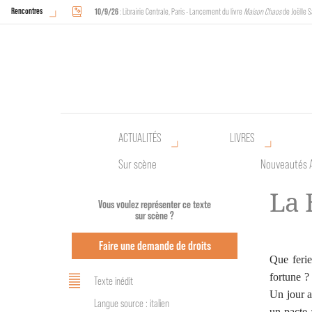
Rencontres
10/9/26
: Librairie Centrale, Paris - Lancement du livre
Maison Chaos
de Joëlle S
18/9/26
au
20/9/26
: Halles de Schaerbeek, Bruxelles - L'Arche sera présente 
ACTUALITÉS
LIVRES
Sur scène
Nouveautés 
La 
Vous voulez représenter ce texte
sur scène ?
Faire une demande de droits
Que ferie
fortune ?
Texte inédit
Un jour a
Langue source : italien
un pacte 