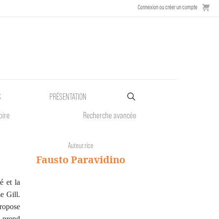
Connexion ou créer un compte
S
PRÉSENTATION
oire
Recherche avancée
Auteur.rice
Fausto Paravidino
é et la
e Gill.
propose
l prend