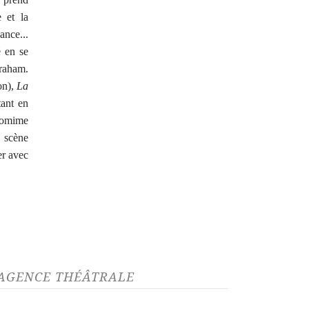
e et la
ance...
é en se
braham.
on),
La
tant en
ntomime
 scène
er avec
L’AGENCE THÉÂTRALE