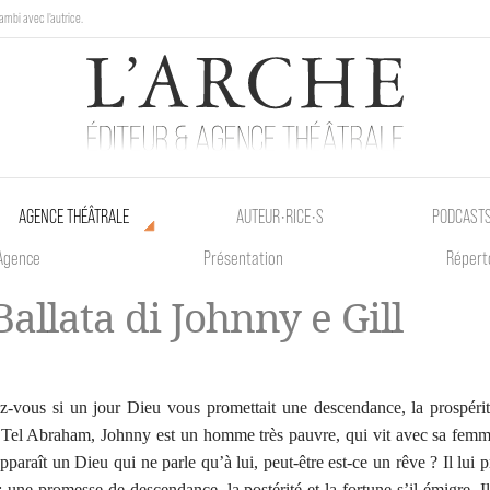
ambi avec l'autrice.
au Poetik Bazar tout le weekend !
AGENCE THÉÂTRALE
AUTEUR•RICE•S
PODCAST
Agence
Présentation
Répert
Ballata di Johnny e Gill
z-vous si un jour Dieu vous promettait une descendance, la prospérit
 Tel Abraham, Johnny est un homme très pauvre, qui vit avec sa femm
pparaît un Dieu qui ne parle qu’à lui, peut-être est-ce un rêve ? Il lui 
: une promesse de descendance, la postérité et la fortune s’il émigre. I