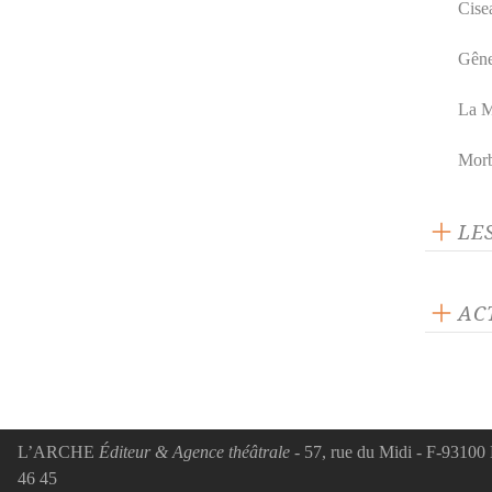
Cise
Gêne
La M
Mor
LE
AC
ACTUA
Nos 
cet 
L’ARCHE
Éditeur & Agence théâtrale
- 57, rue du Midi - F-93100 
Bon(s
46 45