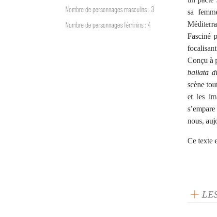
Nombre de personnages masculins : 3
sa femme
Méditerra
Nombre de personnages féminins : 4
Fasciné p
focalisan
Conçu à p
ballata d
scène tou
et les i
s’empare 
nous, auj
Ce texte es
LE