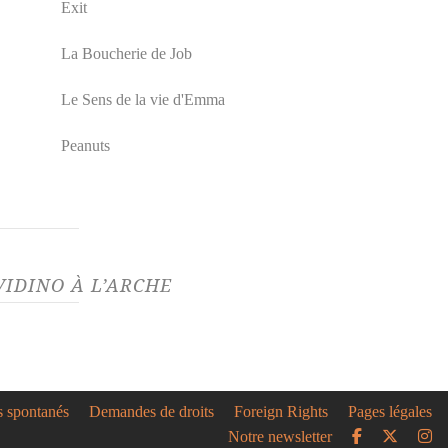
Exit
La Boucherie de Job
Le Sens de la vie d'Emma
Peanuts
IDINO À L’ARCHE
1/22
s avec Martin Crimp
embre et Fausto
o le 30 novembre
s spontanés
Demandes de droits
Foreign Rights
Pages légales
TRE AVEC MARTIN
Notre newsletter