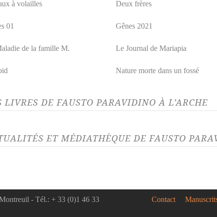
aux à volailles
Deux frères
s 01
Gênes 2021
aladie de la famille M.
Le Journal de Mariapia
bid
Nature morte dans un fossé
S LIVRES DE FAUSTO PARAVIDINO À L’ARCHE
TUALITÉS ET MÉDIATHÈQUE DE FAUSTO PARAV
LITÉ 04/07/23
ACTUALITÉ 24/1
livres en scène à Avignon
Rencontre
été
le 26 nov
Paravidin
Montreuil - Tél.: + 33 (0)1 46 33
Contact
Manuscrit
) spectacle(s), bon festival !
RENCON