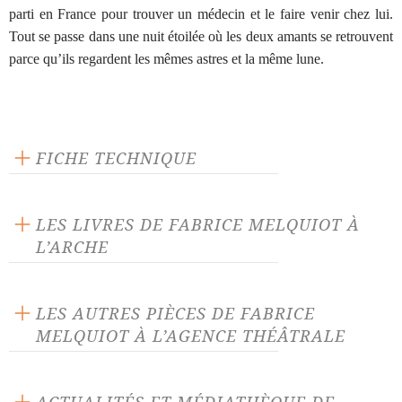
parti en France pour trouver un médecin et le faire venir chez lui.
Tout se passe dans une nuit étoilée où les deux amants se retrouvent
parce qu’ils regardent les mêmes astres et la même lune.
FICHE TECHNIQUE
Éditeur : L'Arche
Langue source : français
LES LIVRES DE FABRICE MELQUIOT À
Nombre de personnages masculins : 1
L’ARCHE
Nombre de personnages féminins : 1
LES AUTRES PIÈCES DE FABRICE
MELQUIOT À L’AGENCE THÉÂTRALE
33 derniers soupirs
399 secondes