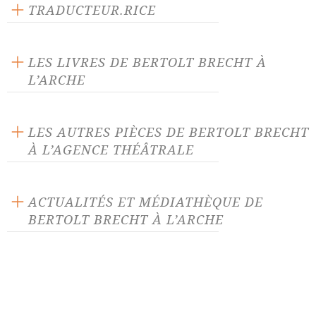
Langue source : allemand
TRADUCTEUR.RICE
Nombre de personnages masculins : 9
Bernard Banoun
Nombre de personnages féminins : 1
LES LIVRES DE BERTOLT BRECHT À
L’ARCHE
LES AUTRES PIÈCES DE BERTOLT BRECHT
À L’AGENCE THÉÂTRALE
Antigone
Baal
ACTUALITÉS ET MÉDIATHÈQUE DE
BERTOLT BRECHT À L’ARCHE
Baal (version 1919)
Baal (version 1926)
ACTUALITÉ 05/05/26
Celui qui dit oui, Celui qui
Combien coûte le fer ?
dit non
Uppercut : une nouvelle
collection lancée à L'Arche le 7
Coriolan, d'après
Dans la jungle des villes
mai 2026 !
Shakespeare