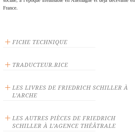
sociale, à l’époque irréalisable en Allemagne et déjà décevante en
France.
FICHE TECHNIQUE
Éditeur : L'Arche
Langue source : allemand
TRADUCTEUR.RICE
Nombre de personnages masculins : 3
Sylvain Fort
Nombre de personnages féminins : 3
LES LIVRES DE FRIEDRICH SCHILLER À
L’ARCHE
LES AUTRES PIÈCES DE FRIEDRICH
SCHILLER À L’AGENCE THÉÂTRALE