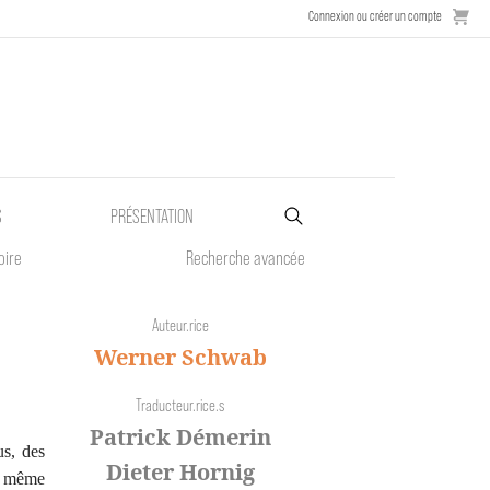
Connexion ou créer un compte
S
PRÉSENTATION
oire
Recherche avancée
Auteur.rice
Werner Schwab
Traducteur.rice.s
Patrick Démerin
us, des
Dieter Hornig
s, même