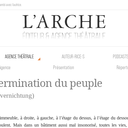
ambi avec l'autrice.
au Poetik Bazar tout le weekend !
AGENCE THÉÂTRALE
AUTEUR•RICE•S
PODCAST
Agence
Présentation
Répert
ermination du peuple
vernichtung)
mmeuble, à droite, à gauche, à l’étage du dessus, à l’étage du desso
oulent. Mais dans un bâtiment aussi mal insonorisé, toutes les vie