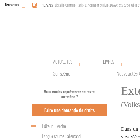
Rencontres
10/9/26
: Librairie Centrale, Paris - Lancement du livre
Maison Chaos
de Joëlle S
18/9/26
au
20/9/26
: Halles de Schaerbeek, Bruxelles - L'Arche sera présente 
ACTUALITÉS
LIVRES
Sur scène
Nouveautés 
Ext
Vous voulez représenter ce texte
sur scène ?
(Volks
Faire une demande de droits
Éditeur : L'Arche
Dans un i
Langue source : allemand
vies s’éc