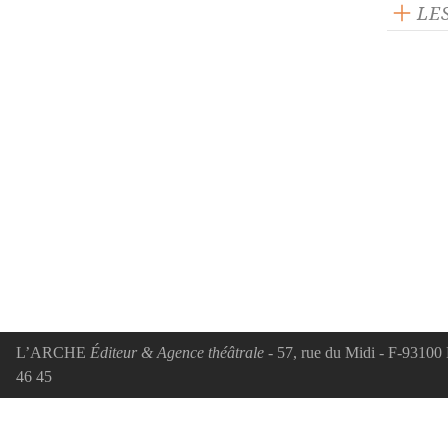
LE
L’ARCHE
Éditeur & Agence théâtrale
- 57, rue du Midi - F-93100 
46 45