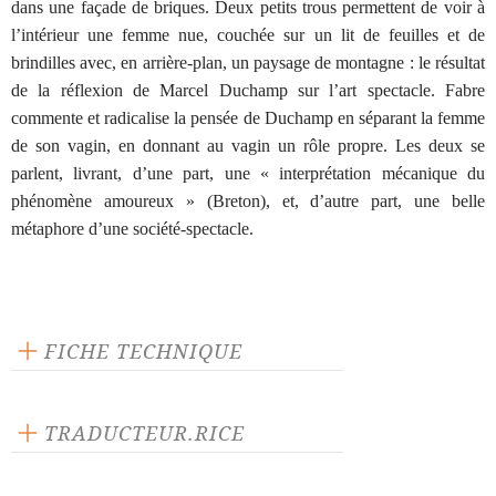
dans une façade de briques. Deux petits trous permettent de voir à
l’intérieur une femme nue, couchée sur un lit de feuilles et de
brindilles avec, en arrière-plan, un paysage de montagne : le résultat
de la réflexion de Marcel Duchamp sur l’art spectacle. Fabre
commente et radicalise la pensée de Duchamp en séparant la femme
de son vagin, en donnant au vagin un rôle propre. Les deux se
parlent, livrant, d’une part, une « interprétation mécanique du
phénomène amoureux » (Breton), et, d’autre part, une belle
métaphore d’une société-spectacle.
FICHE TECHNIQUE
Éditeur : L'Arche
Langue source : flamand
TRADUCTEUR.RICE
Nombre de personnages féminins : 1
Olivier Taymans