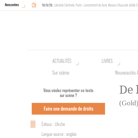
Rencontres
10/9/26
: Librairie Centrale, Paris - Lancement du livre
Maison Chaos
de Joëlle S
18/9/26
au
20/9/26
: Halles de Schaerbeek, Bruxelles - L'Arche sera présente 
ACTUALITÉS
LIVRES
Sur scène
Nouveautés 
De l
Vous voulez représenter ce texte
sur scène ?
(Gold
Faire une demande de droits
Éditeur : L'Arche
Langue source : anglais