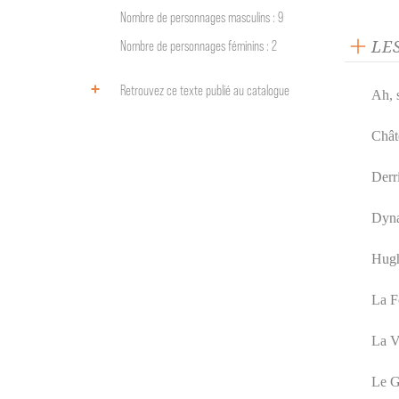
Nombre de personnages masculins : 9
LE
Nombre de personnages féminins : 2
Retrouvez ce texte publié au catalogue
Ah, s
Chât
Derri
Dyn
Hug
La F
La V
Le G