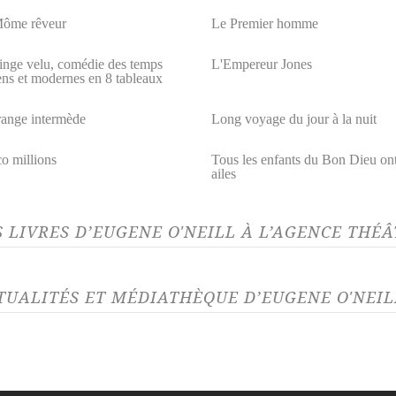
ôme rêveur
Le Premier homme
inge velu, comédie des temps
L'Empereur Jones
ens et modernes en 8 tableaux
range intermède
Long voyage du jour à la nuit
o millions
Tous les enfants du Bon Dieu on
ailes
S LIVRES D’EUGENE O'NEILL À L’AGENCE THÉ
TUALITÉS ET MÉDIATHÈQUE D’EUGENE O'NEIL
LITÉ 03/06/26
euil sied à Électre
par
ne O'Neill, parution le 5