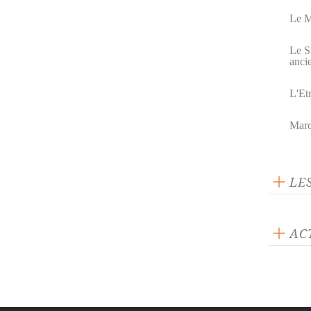
Le M
Le S
anci
L'Et
Marc
LE
AC
ACTUA
Le d
Euge