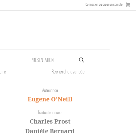
Connexion ou créer un compte
S
PRÉSENTATION
oire
Recherche avancée
Auteur.rice
Eugene O'Neill
Traducteur.rice.s
Charles Prost
Danièle Bernard