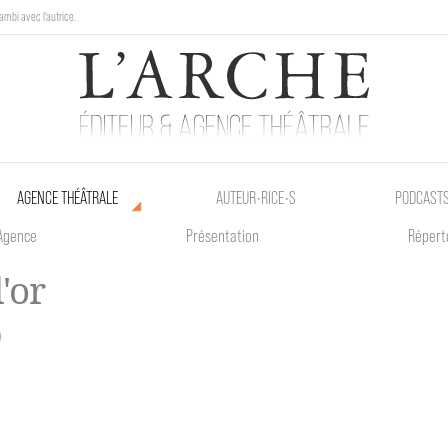
ambi avec l'autrice.
au Poetik Bazar tout le weekend !
AGENCE THÉÂTRALE
AUTEUR•RICE•S
PODCAST
Agence
Présentation
Répert
'or
)