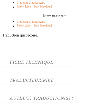
Stéphane Braunschweig
Gilbert Badia
-
Jean Jourdheuil
Le livre traduit par :
Stéphane Braunschweig
Sylvie Muller
-
Jean Jourdheuil
Traduction québécoise.
FICHE TECHNIQUE
Texte inédit
Langue source : allemand
TRADUCTEUR.RICE
Nombre de personnages masculins : 12
Pierre Voyer
Nombre de personnages féminins : 3
AUTRE(S) TRADUCTION(S) :
La pièce traduite par :
Sylvie Muller
-
Jean Jourdheuil