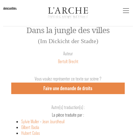
Rencontres
Dans la jungle des villes
(Im Dickicht der Stadte)
Auteur
Bertolt Brecht
Vous voulez représenter ce texte sur scène ?
Faire une demande de droits
Autre(s) traduction(s) :
La pièce traduite par :
Sylvie Muller
-
Jean Jourdheuil
Gilbert Badia
Hubert Colas