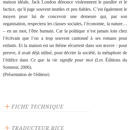
maison idéale, Jack London dénonce violemment le paraître et le
factice, qu’il juge souvent inu­tiles et peu fiables. C’est également le
moyen pour lui de con­cevoir une demeure qui, par son
organisation, respectera les classes sociales, l’économie, la nature…
– en un mot, l’être humain. Car la politique n’est jamais loin chez
l’écrivain que l’on a trop souvent cantonné à ses romans pour
enfants. Et la maison est un thème récurrent dans son œuvre : pour
preuve, il avait déjà utilisé, pour décrire la société, la métaphore de
l’édifice dans
Ce que la vie signifie pour moi
(Les Éditions du
Sonneur, 2006).
(Présentation de l'éditeur)
FICHE TECHNIQUE
Éditeur : Les Éditions du Sonneur
Langue source : anglais
TRADUCTEUR.RICE