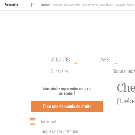
Rencontres
10/9/26
: Librairie Centrale, Paris - Lancement du livre
Maison Chaos
de Joëlle S
18/9/26
au
20/9/26
: Halles de Schaerbeek, Bruxelles - L'Arche sera présente 
ACTUALITÉS
LIVRES
Sur scène
Nouveautés 
Che
Vous voulez représenter ce texte
sur scène ?
(Lieb
Faire une demande de droits
Texte inédit
Langue source : allemand