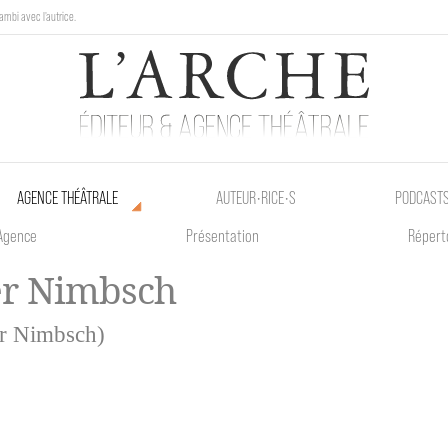
ambi avec l'autrice.
au Poetik Bazar tout le weekend !
AGENCE THÉÂTRALE
AUTEUR•RICE•S
PODCAST
Agence
Présentation
Répert
r Nimbsch
er Nimbsch)