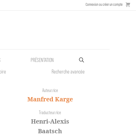
Connexion ou créer un compte
S
PRÉSENTATION
oire
Recherche avancée
Auteur.rice
Manfred Karge
Traducteur.rice
Henri-Alexis
Baatsch