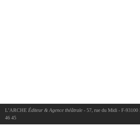
L’ARCHE
Éditeur & Agence théâtrale
- 57, rue du Midi - F-93100 
46 45