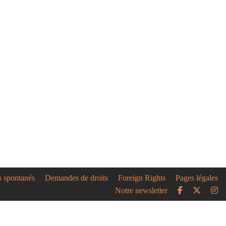
iguine
Best of Banane
a Chaillon, parution le
2023
uine Best of Banane part
e de dire ce qui dérange,
e, ce qui démange....
05/21
e des théâtres : nos
.s à l'affiche
’éclaircit enfin, et notre
xulter est plus grand que
.
s spontanés
Demandes de droits
Foreign Rights
Pages légales
Notre newsletter