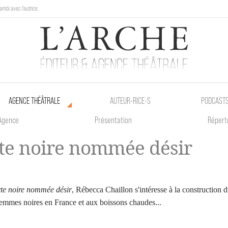
ambi avec l'autrice.
au Poetik Bazar tout le weekend !
AGENCE THÉÂTRALE
AUTEUR•RICE•S
PODCAST
Agence
Présentation
Répert
te noire nommée désir
te noire nommée désir
, Rébecca Chaillon s'intéresse à la construction d
femmes noires en France et aux boissons chaudes...