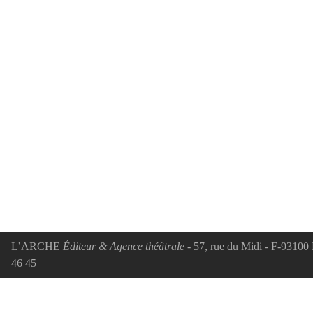
Nos 
cet 
Bon(s
ACTUA
Lett
paru
Ving
raco
femm
L’ARCHE
Éditeur & Agence théâtrale
- 57, rue du Midi - F-93100 
46 45
ACTUA
Ale