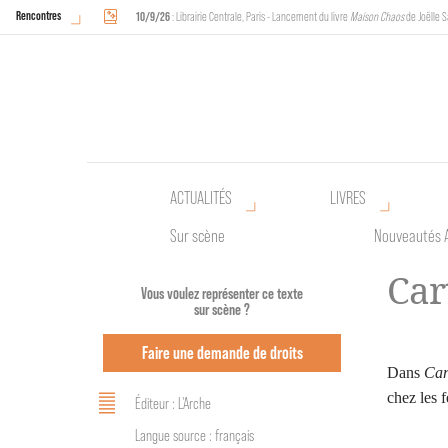
Rencontres
10/9/26
: Librairie Centrale, Paris - Lancement du livre
Maison Chaos
de Joëlle S
18/9/26
au
20/9/26
: Halles de Schaerbeek, Bruxelles - L'Arche sera présente 
ACTUALITÉS
LIVRES
Sur scène
Nouveautés 
Car
Vous voulez représenter ce texte
sur scène ?
Faire une demande de droits
Dans
Car
chez les 
Éditeur : L'Arche
Langue source : français