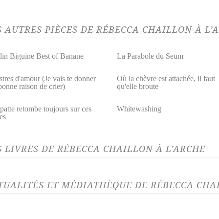
S AUTRES PIÈCES DE RÉBECCA CHAILLON À L
in Biguine Best of Banane
La Parabole du Seum
tres d'amour (Je vais te donner
Où la chèvre est attachée, il faut
bonne raison de crier)
qu'elle broute
patte retombe toujours sur ces
Whitewashing
es
S LIVRES DE RÉBECCA CHAILLON À L’ARCHE
TUALITÉS ET MÉDIATHÈQUE DE RÉBECCA CHAI
LITÉ 04/07/23
ACTUALITÉ 20/