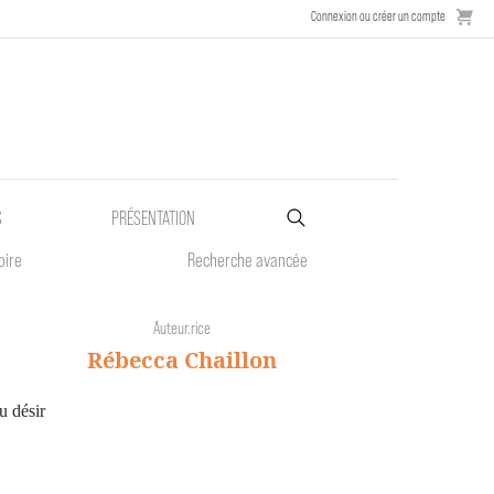
Connexion ou créer un compte
S
PRÉSENTATION
oire
Recherche avancée
Auteur.rice
Rébecca Chaillon
u désir