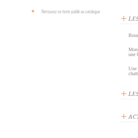
Retrouvez ce texte publié au catalogue
LE
Boud
Mons
une 
Une 
chatt
LE
AC
ACTUA