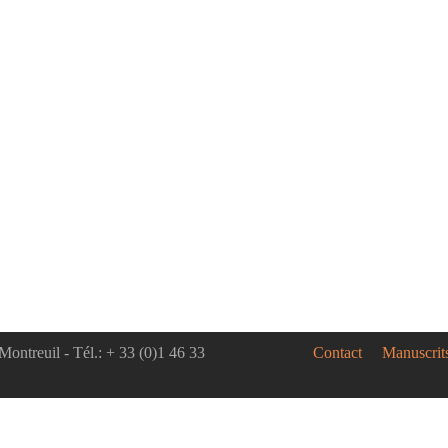
livres en scène à Avignon
Boudin B
été
de Rébecc
21 avril 
) spectacle(s), bon festival !
Boudin Big
de l’urgenc
ce qui rong
LITÉ 19/08/21
ACTUALITÉ 19/
res aux jeunes poétesses
,
Réouvertur
tion le 20 août 2021
auteur.rice
t et une poétesses francophones
L’horizon s
ntent ce qu’est écrire et être une
besoin d’e
e ou une personne non...
jamais. On..
Montreuil - Tél.: + 33 (0)1 46 33
Contact
Manuscrit
LITÉ 27/06/19
xandra Badea, Rébecca