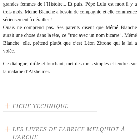
grandes femmes de l’Histoire... Et puis, Pépé Lulu est mort il y a
trois mois. Mémé Blanche a besoin de compagnie et elle commence
sérieusement à dérailler !
Ouais ne comprend pas. Ses parents disent que Mémé Blanche
aurait une chose dans la tête, ce "truc avec un nom bizarre". Mémé
Blanche, elle, prétend plutôt que c’est Léon Zitrone qui la lui a
volée.
Ce dialogue, drôle et touchant, met des mots simples et tendres sur
la maladie d’Alzheimer.
FICHE TECHNIQUE
Texte inédit
Théâtre jeunesse
LES LIVRES DE FABRICE MELQUIOT À
Langue source : français
L’ARCHE