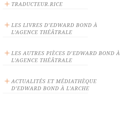
Langue source : anglais
TRADUCTEUR.RICE
Nombre de personnages masculins : 5
Jérôme Hankins
LES LIVRES D’EDWARD BOND À
L’AGENCE THÉÂTRALE
LES AUTRES PIÈCES D’EDWARD BOND À
L’AGENCE THÉÂTRALE
Au petit matin
Auprès de la mer intérieure
ACTUALITÉS ET MÉDIATHÈQUE
D’EDWARD BOND À L’ARCHE
Bingo, scènes d'argent et de
Café
mort
ACTUALITÉ 04/03/24
Chaise
Dans la compagnie des
Edward Bond est décédé
hommes
dimanche 3 mars 2024
DEA
Eté