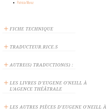
Patricia Moraz
FICHE TECHNIQUE
Éditeur : L'Arche
Langue source : anglais
TRADUCTEUR.RICE.S
Nombre de personnages féminins : 1
Jacqueline Autrusseau
Maurice Goldring
AUTRE(S) TRADUCTION(S) :
La pièce traduite par :
Patricia Moraz
LES LIVRES D’EUGENE O'NEILL À
L’AGENCE THÉÂTRALE
LES AUTRES PIÈCES D’EUGENE O'NEILL À