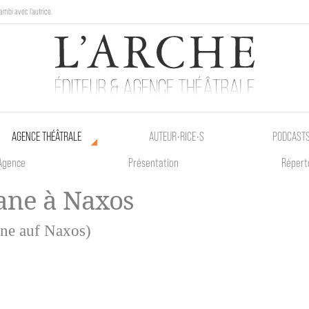
ambi avec l'autrice.
au Poetik Bazar tout le weekend !
AGENCE THÉÂTRALE
AUTEUR•RICE•S
PODCAST
Agence
Présentation
Répert
ane à Naxos
ne auf Naxos)