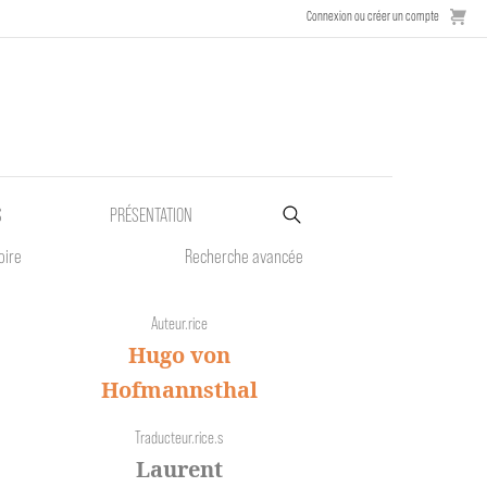
Connexion ou créer un compte
S
PRÉSENTATION
oire
Recherche avancée
Auteur.rice
Hugo von
Hofmannsthal
Traducteur.rice.s
Laurent