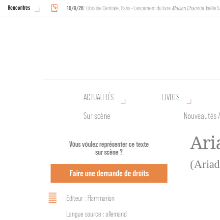
Rencontres
10/9/26
: Librairie Centrale, Paris - Lancement du livre
Maison Chaos
de Joëlle S
18/9/26
au
20/9/26
: Halles de Schaerbeek, Bruxelles - L'Arche sera présente 
ACTUALITÉS
LIVRES
Sur scène
Nouveautés 
Ari
Vous voulez représenter ce texte
sur scène ?
(Ariad
Faire une demande de droits
Éditeur : Flammarion
Langue source : allemand