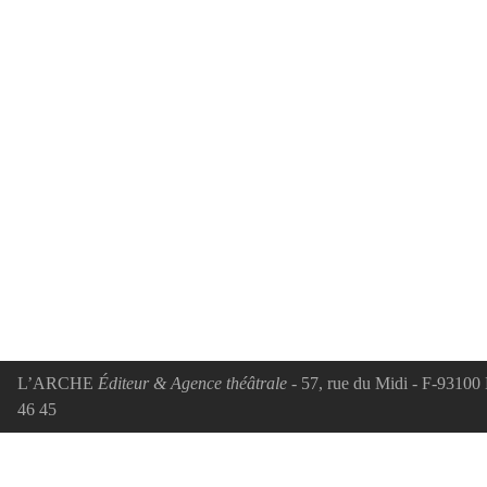
L’ARCHE
Éditeur & Agence théâtrale
- 57, rue du Midi - F-93100 
46 45