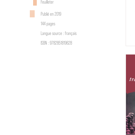
Feuilleter
Publié en 2019
144 pages
Langue source : français
ISBN : 9782851819628