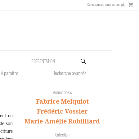
Connexion ou créer un compte
S
PRÉSENTATION
À paraître
Recherche avancée
Auteur.rice.s
Fabrice Melquiot
Frédéric Vossier
rent en
Marie-Amélie Robilliard
 de son
criture
Collection
manière