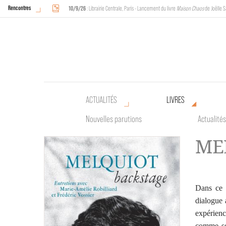
Rencontres
10/9/26
: Librairie Centrale, Paris - Lancement du livre
Maison Chaos
de Joëlle S
18/9/26
au
20/9/26
: Halles de Schaerbeek, Bruxelles - L'Arche sera présente 
ACTUALITÉS
LIVRES
Nouvelles parutions
Actualités
ME
Dans ce r
dialogue 
expérienc
comme seu