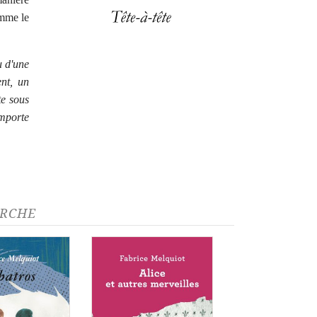
omme le
u d'une
nt, un
te sous
importe
ARCHE