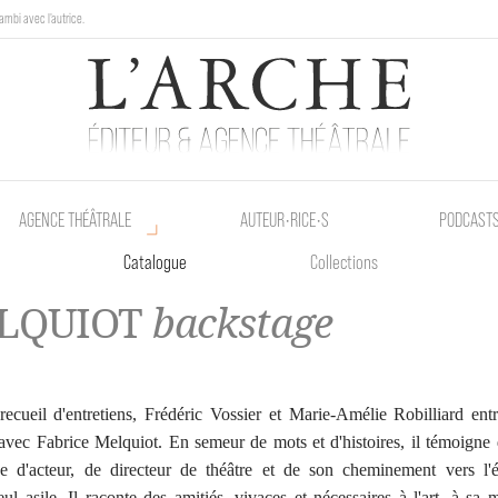
ambi avec l'autrice.
au Poetik Bazar tout le weekend !
AGENCE THÉÂTRALE
AUTEUR•RICE•S
PODCAST
Catalogue
Collections
LQUIOT
backstage
ecueil d'entretiens, Frédéric Vossier et Marie-Amélie Robilliard ent
avec Fabrice Melquiot. En semeur de mots et d'histoires, il témoigne
e d'acteur, de directeur de théâtre et de son cheminement vers l'é
l asile. Il raconte des amitiés, vivaces et nécessaires à l'art, à sa 