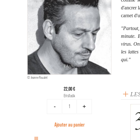
d'ancrer l
carnet d'u
"Partout,
minute. 
virus. On
les lattes
qui."
© Jeanne Roualet
22,00 €
LE
En stock
-
+
Ajouter au panier